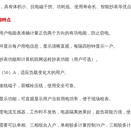
，具有体积小、抗电磁干扰、功耗低、使用寿命长、智能抄表等优
能特点
多用户电能表准确计量正负两个方向的有功电能，防止窃电。
循环显示每户用电信息，显示清晰直观，每隔四秒钟显示一户。
外抄表功能和计算机联网远程抄表功能（用户可选）。
10（50）A，适应负载变化大的用户。
用接线端子，双螺栓压线，使用安全可靠。
率显示功能，可直观显示用户当前用电功率，便于现场校表。
精度电流互感器，工作时不发热，电器隔离效果好，超负荷能力强，
户需要可以单相、三相组合入户，单相较多计量控制39户，三相较多