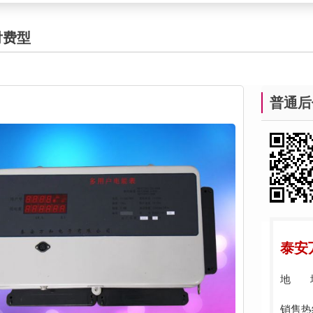
付费型
普通后付
泰安
地 
销售热线：