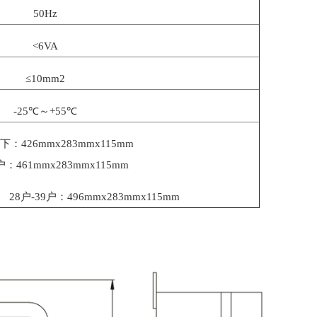
50Hz
<6VA
≤10mm2
-25℃～+55℃
下：426mmx283mmx115mm
户：461mmx283mmx115mm
496mmx283mmx115mm