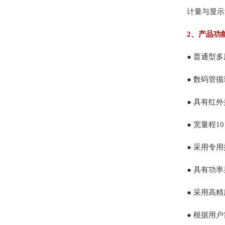
计量与显示
2、产品功
● 普通型
● 数码管
● 具有红
● 宽量程
● 采用专
● 具有功
● 采用高
● 根据用