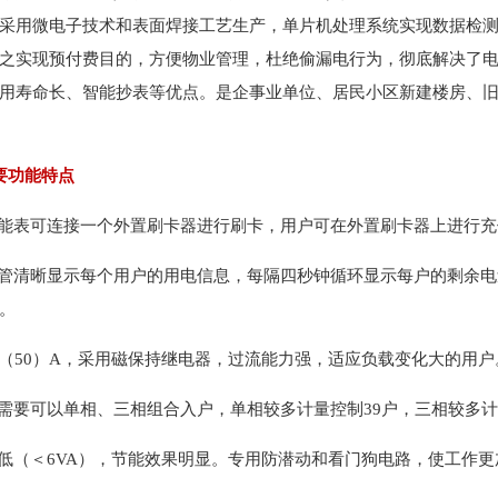
采用微电子技术和表面焊接工艺生产，单片机处理系统实现数据检测
之实现预付费目的，方便物业管理，杜绝偷漏电行为，彻底解决了
用寿命长、智能抄表等优点。是企事业单位、居民小区新建楼房、
要功能特点
电能表可连接一个外置刷卡器进行刷卡，用户可在外置刷卡器上进行
码管清晰显示每个用户的用电信息，每隔四秒钟循环显示每户的剩余
。
10（50）A，采用磁保持继电器，过流能力强，适应负载变化大的用户
户需要可以单相、三相组合入户，单相较多计量控制39户，三相较多
耗低（＜6VA），节能效果明显。专用防潜动和看门狗电路，使工作