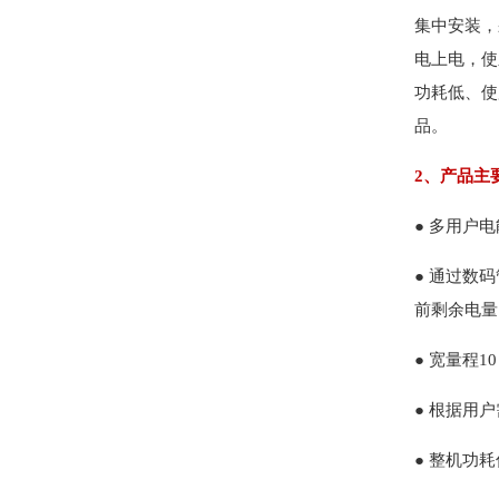
集中安装，
电上电，使
功耗低、使
品。
2、产品主
● 多用户
● 通过数
前剩余电量
● 宽量程
● 根据用
● 整机功