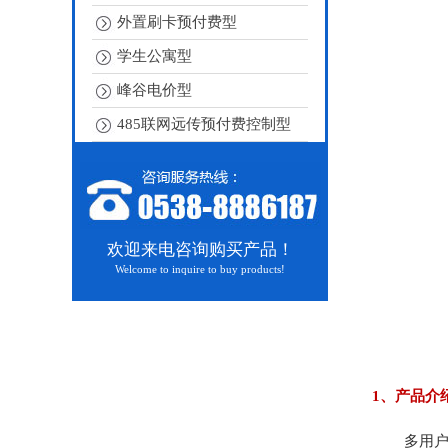
外置刷卡预付费型
学生公寓型
峰谷电价型
485联网远传预付费控制型
欢迎来电咨询购买产品！
Welcome to inquire to buy products!
1、产品介
多用户预付