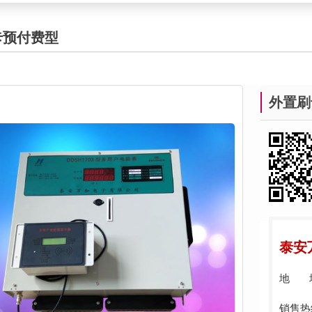
卡预付费型
外置刷
泰安
地 
销售热线：